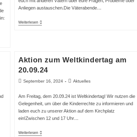
euch mit anderen Vätern über eure Fragen, Probleme oder
e
Anliegen austauschen.Die Väterabende…
de
in:
Väterabend
Weiterlesen
Am
07.11.24
Aktion zum Weltkindertag am
20.09.24
Beitrag
Beitrags-
September 16, 2024
Aktuelles
veröffentlicht:
Kategorie:
nd
Am Freitag, dem 20.09.24 ist Weltkindertag! Wir nutzen die
Gelegenheit, um über die Kinderrechte zu informieren und
laden euch zu unserer Aktion auf dem Kirchplatz
ein!Zwischen 12 und 17 Uhr…
Aktion
Weiterlesen