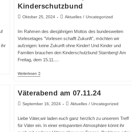
Kinderschutzbund
Beitrag
Beitrags-
Oktober 25, 2024
Aktuelles
/
Uncategorized
veröffentlicht:
Kategorie:
uf
Im Rahmen des diesjährigen Mottos des bundesweiten
Vorlesetages "Vorlesen schafft Zukunft", möchten wir
ihr
aufzeigen: keine Zukunft ohne Kinder! Und Kinder und
Familien brauchen den Kinderschutzbund Starnberg! Am
Freitag, dem 15.11.…
15.11.24
Weiterlesen
Vorlesetag
Beim
Kinderschutzbund
Väterabend am 07.11.24
Beitrag
Beitrags-
September 16, 2024
Aktuelles
/
Uncategorized
veröffentlicht:
Kategorie:
Liebe Väter,wir laden euch ganz herzlich zu unserem Treff
für Väter ein. In einer entspannten Atmosphäre könnt ihr