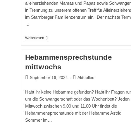
alleinerziehenden Mamas und Papas sowie Schwanger
in Trennung zu unserem offenen Treff für Alleinerziehen
im Starnberger Familienzentrum ein. Der nächste Term
…
Offener
Weiterlesen
Treff
Für
Alleinerziehende,
Hebammensprechstunde
17.10.24
mittwochs
Beitrag
Beitrags-
September 16, 2024
Aktuelles
veröffentlicht:
Kategorie:
Habt ihr keine Hebamme gefunden? Habt ihr Fragen ru
um die Schwangerschaft oder das Wochenbett? Jeden
Mittwoch zwischen 9.00 und 11.00 Uhr findet die
Hebammensprechstunde mit der Hebamme Astrid
Sommer im…