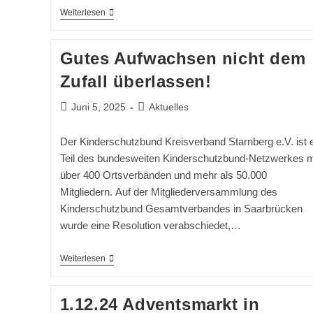
Außergewöhnliche
Weiterlesen
Spende
–
Zukunft
Gutes Aufwachsen nicht dem
Geschenkt
Zufall überlassen!
Beitrag
Beitrags-
Juni 5, 2025
Aktuelles
veröffentlicht:
Kategorie:
Der Kinderschutzbund Kreisverband Starnberg e.V. ist 
Teil des bundesweiten Kinderschutzbund-Netzwerkes m
über 400 Ortsverbänden und mehr als 50.000
Mitgliedern. Auf der Mitgliederversammlung des
Kinderschutzbund Gesamtverbandes in Saarbrücken
wurde eine Resolution verabschiedet,…
Gutes
Weiterlesen
Aufwachsen
Nicht
Dem
1.12.24 Adventsmarkt in
Zufall