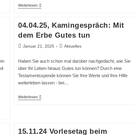
11.12.25
Weiterlesen
Treff
Für
Alleinerziehende
04.04.25, Kamingespräch: Mit
dem Erbe Gutes tun
Beitrag
Beitrags-
Januar 21, 2025
Aktuelles
veröffentlicht:
Kategorie:
ein
Haben Sie auch schon mal darüber nachgedacht, wie Sie
it
über Ihr Leben hinaus Gutes tun können? Durch eine
Testamentsspende können Sie Ihre Werte und Ihre Hilfe
weiterleben lassen - bei…
04.04.25,
Weiterlesen
Kamingespräch:
Mit
Dem
Erbe
Gutes
Tun
15.11.24 Vorlesetag beim