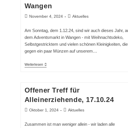
Überlassen!
Wangen
Beitrag
Beitrags-
November 4, 2024
Aktuelles
veröffentlicht:
Kategorie:
Am Sonntag, dem 1.12.24, sind wir auch dieses Jahr, a
dem Adventsmarkt in Wangen - mit Weihnachtsdeko,
Selbstgestricktem und vielen schönen Kleinigkeiten, die 
gegen ein paar Münzen auf unserem…
1.12.24
Weiterlesen
Adventsmarkt
In
Wangen
Offener Treff für
Alleinerziehende, 17.10.24
Beitrag
Beitrags-
Oktober 1, 2024
Aktuelles
veröffentlicht:
Kategorie:
Zusammen ist man weniger allein - wir laden alle