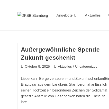
Zum
Inhalt
springen
Angebote
Aktuelles
Außergewöhnliche Spende –
Zukunft geschenkt
Beitrag
Beitrags-
Oktober 8, 2025
Aktuelles
/
Uncategorized
veröffentlicht:
Kategorie:
Liebe kann Berge versetzen - und Zukunft schenken!Ei
Brautpaar aus dem Landkreis Starnberg hat anlässlich
seiner Hochzeit ein besonderes Zeichen der Solidarität
gesetzt: Anstelle von Geschenken baten die Eheleute
ihre…