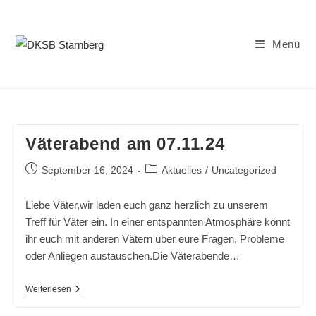
Zum
Inhalt
springen
Menü
Väterabend am 07.11.24
Beitrag
Beitrags-
September 16, 2024
Aktuelles
/
Uncategorized
veröffentlicht:
Kategorie:
Liebe Väter,wir laden euch ganz herzlich zu unserem
Treff für Väter ein. In einer entspannten Atmosphäre könnt
ihr euch mit anderen Vätern über eure Fragen, Probleme
oder Anliegen austauschen.Die Väterabende…
Väterabend
Weiterlesen
Am
07.11.24